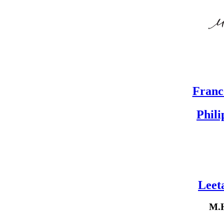
Franc
Phili
Leet
M.H